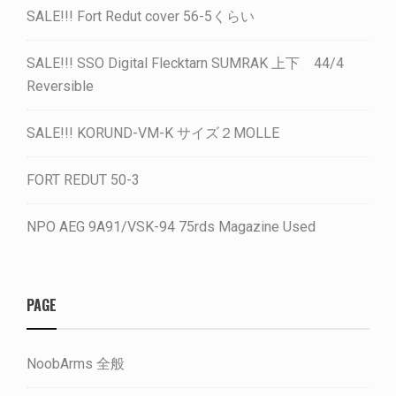
SALE!!! Fort Redut cover 56-5くらい
SALE!!! SSO Digital Flecktarn SUMRAK 上下 44/4
Reversible
SALE!!! KORUND-VM-K サイズ２MOLLE
FORT REDUT 50-3
NPO AEG 9A91/VSK-94 75rds Magazine Used
PAGE
NoobArms 全般