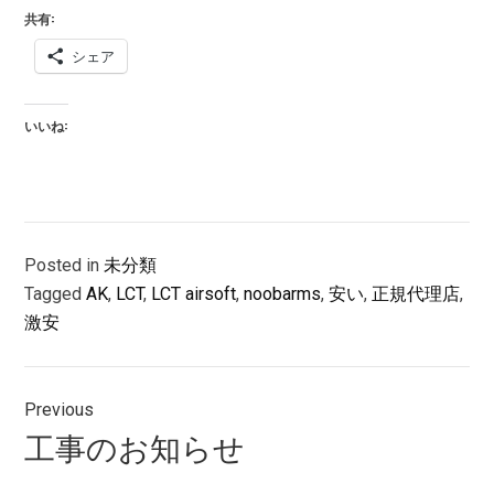
共有:
シェア
いいね:
Posted in
未分類
Tagged
AK
,
LCT
,
LCT airsoft
,
noobarms
,
安い
,
正規代理店
,
激安
投
Previous
稿
Previous
工事のお知らせ
ナ
post: