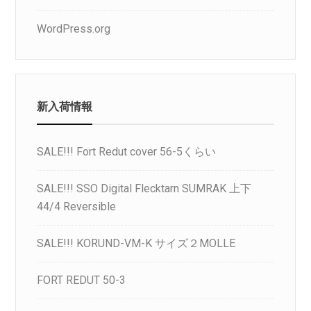
WordPress.org
新入荷情報
SALE!!! Fort Redut cover 56-5くらい
SALE!!! SSO Digital Flecktarn SUMRAK 上下
44/4 Reversible
SALE!!! KORUND-VM-K サイズ２MOLLE
FORT REDUT 50-3