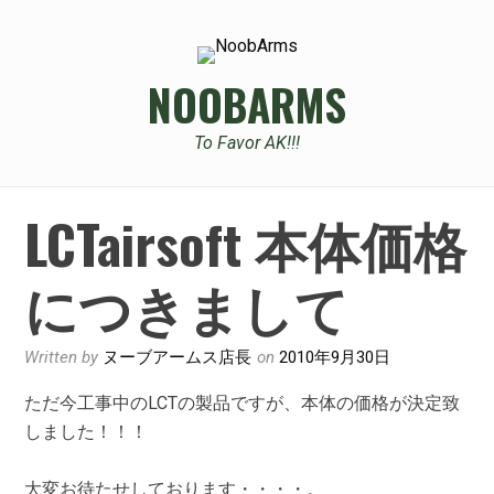
Skip
to
content
NOOBARMS
To Favor AK!!!
LCTairsoft 本体価格
につきまして
Written by
ヌーブアームス店長
on
2010年9月30日
ただ今工事中のLCTの製品ですが、本体の価格が決定致
しました！！！
大変お待たせしております・・・・。