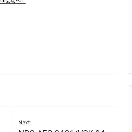
ALE会場へ！
Next
Next