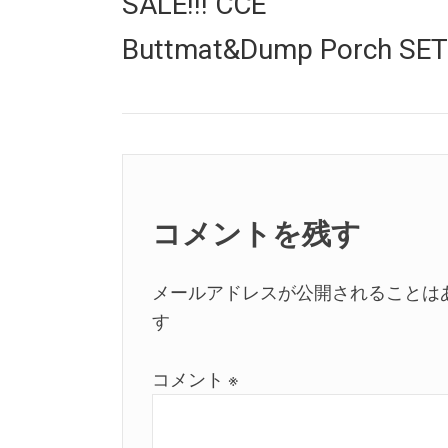
SALE!!! CCE
ナ
post:
Buttmat&Dump Porch SET
ビ
ゲ
ー
シ
ョ
コメントを残す
ン
メールアドレスが公開されることは
す
コメント
※