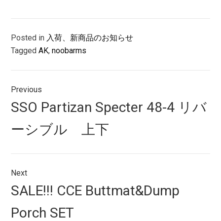
Posted in
入荷、新商品のお知らせ
Tagged
AK
,
noobarms
投
Previous
稿
Previous
SSO Partizan Specter 48-4 リバ
ナ
post:
ーシブル 上下
ビ
ゲ
ー
Next
シ
Next
SALE!!! CCE Buttmat&Dump
post:
ョ
Porch SET