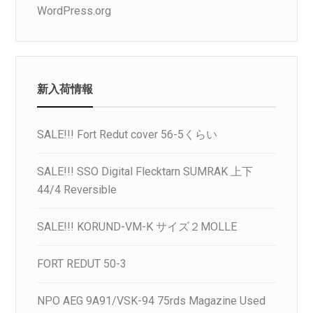
WordPress.org
新入荷情報
SALE!!! Fort Redut cover 56-5くらい
SALE!!! SSO Digital Flecktarn SUMRAK 上下
44/4 Reversible
SALE!!! KORUND-VM-K サイズ２MOLLE
FORT REDUT 50-3
NPO AEG 9A91/VSK-94 75rds Magazine Used