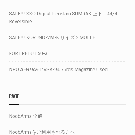
SALE!!! SSO Digital Flecktarn SUMRAK 上下 44/4
Reversible
SALE!!! KORUND-VM-K サイズ２MOLLE
FORT REDUT 50-3
NPO AEG 9A91/VSK-94 75rds Magazine Used
PAGE
NoobArms 全般
NoobArmsをご利用される方へ