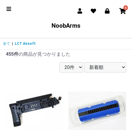
0
NoobArms
全て
|
LCT Airsoft
455件
の商品が見つかりました