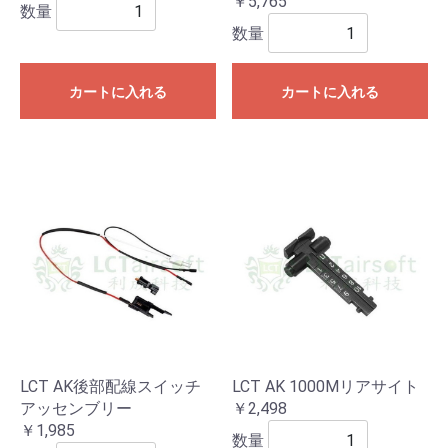
￥5,765
数量
数量
カートに入れる
カートに入れる
LCT AK後部配線スイッチ
LCT AK 1000Mリアサイト
アッセンブリー
￥2,498
￥1,985
数量