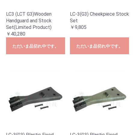
LC3 (LCT G3)Wooden
LC-3(G3) Cheekpiece Stock
Handguard and Stock
Set
Set(Limited Product)
￥9,805
￥40,280
ただいま品切れ中です。
ただいま品切れ中です。
LC-3(G3) Plastic Fixed
LC-3(G3) Plastic Fixed