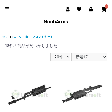
0
NoobArms
全て
|
LCT Airsoft
|
フロントキット
18件
の商品が見つかりました