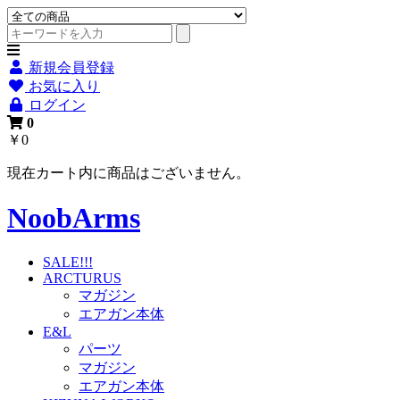
新規会員登録
お気に入り
ログイン
0
￥0
現在カート内に商品はございません。
NoobArms
SALE!!!
ARCTURUS
マガジン
エアガン本体
E&L
パーツ
マガジン
エアガン本体