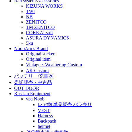
Rail system/Accessories
KIZUNA WORKS
TWI
NB
ZENITCO
TM ZENITCO
CORE Airsoft
ASURA DYNAMICS
5ku
NoobArms Brand
Original sticker
Original item
Vintage・Weathering Custom
AK Custom
バッテリー/充電器
委託販売・中古品
OUT DOOR
Russian Equipment
ypa Noob
レア物 単品販売 バラ売り
VEST
Harness
Backpack
helmet
その他小物・光学類