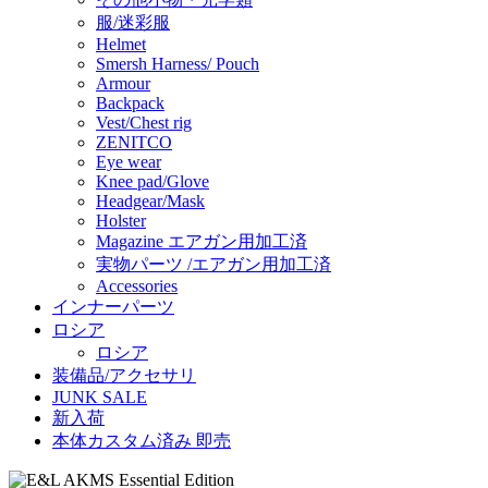
服/迷彩服
Helmet
Smersh Harness/ Pouch
Armour
Backpack
Vest/Chest rig
ZENITCO
Eye wear
Knee pad/Glove
Headgear/Mask
Holster
Magazine エアガン用加工済
実物パーツ /エアガン用加工済
Accessories
インナーパーツ
ロシア
ロシア
装備品/アクセサリ
JUNK SALE
新入荷
本体カスタム済み 即売