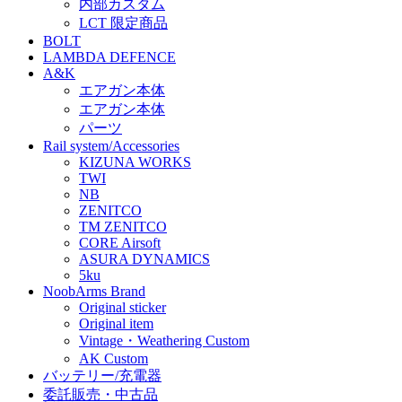
内部カスタム
LCT 限定商品
BOLT
LAMBDA DEFENCE
A&K
エアガン本体
エアガン本体
パーツ
Rail system/Accessories
KIZUNA WORKS
TWI
NB
ZENITCO
TM ZENITCO
CORE Airsoft
ASURA DYNAMICS
5ku
NoobArms Brand
Original sticker
Original item
Vintage・Weathering Custom
AK Custom
バッテリー/充電器
委託販売・中古品