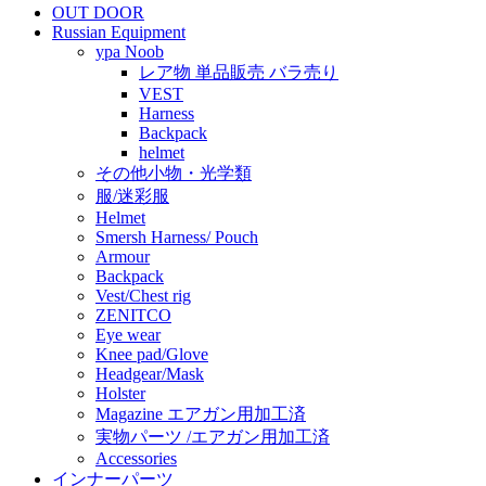
OUT DOOR
Russian Equipment
ypa Noob
レア物 単品販売 バラ売り
VEST
Harness
Backpack
helmet
その他小物・光学類
服/迷彩服
Helmet
Smersh Harness/ Pouch
Armour
Backpack
Vest/Chest rig
ZENITCO
Eye wear
Knee pad/Glove
Headgear/Mask
Holster
Magazine エアガン用加工済
実物パーツ /エアガン用加工済
Accessories
インナーパーツ