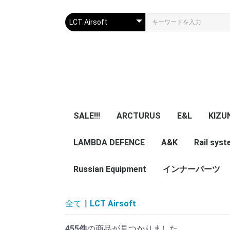
SALE!!!
ARCTURUS
E&L
KIZU
LAMBDA DEFENCE
マガジン
エアガン本体
A&K
パーツ
マガジン
エアガン本体
Rail sys
GBB 
レー
マガ
アク
Russian Equipment
エアガン本体
エアガン本体
パーツ
インナーパーツ
KIZUNA 
TWI
NB
ZENITCO
TM ZENI
CORE Air
ASURA 
5ku
ypa Noob
その他小物・光学類
服/迷彩服
Helmet
Smersh Harness/
Armour
Backpack
Vest/Chest rig
ZENITCO
Eye wear
Knee pad/Glove
Headgear/Mask
Holster
Magazine エアガン用
実物パーツ /エアガン
Accessories
レア物 単品販
VEST
Harness
Backpack
helmet
全て
|
LCT Airsoft
Pouch
加工済
用加工済
売り
455件
の商品が見つかりました