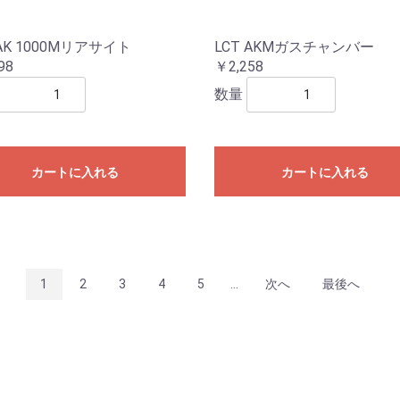
 AK 1000Mリアサイト
LCT AKMガスチャンバー
98
￥2,258
数量
カートに入れる
カートに入れる
1
2
3
4
5
...
次へ
最後へ