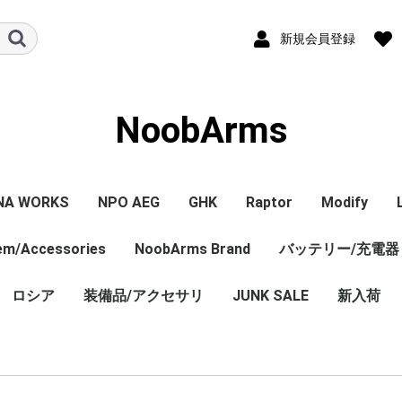
新規会員登録
NoobArms
NA WORKS
NPO AEG
GHK
Raptor
Modify
tem/Accessories
PISTOL本体
ル/アクセサリー
ジン
セサリー
NPO内部カスタム
エアガン本体
マガジン
パーツ
その他
NoobArms Brand
GHK GBB 本体
CO2マガジン
パーツ
エアガン本体
パーツ
バッテリー/充電器
エアガン本
マガジン
パーツ
WORKS
TCO
soft
DYNAMICS
ロシア
装備品/アクセサリ
Original sticker
Original item
Vintage・Weathering
AK Custom
JUNK SALE
新入荷
Custom
売 バラ
ロシア