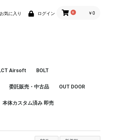
0
￥0
お気に入り
ログイン
LCT Airsoft
BOLT
体
エアガン本体
フロントキット
コンバージョンキット
マガジン
Z Series Parts
ハンドガード/グリッ
フロント周辺パーツ
レシーバー周辺パーツ
インナーパーツ
内部カスタム
LCT 限定商品
委託販売・中古品
OUT DOOR
セット
ストック
ハンドガード/レイル
グリップ
プ/ストック/レイル
本体カスタム済み 即売