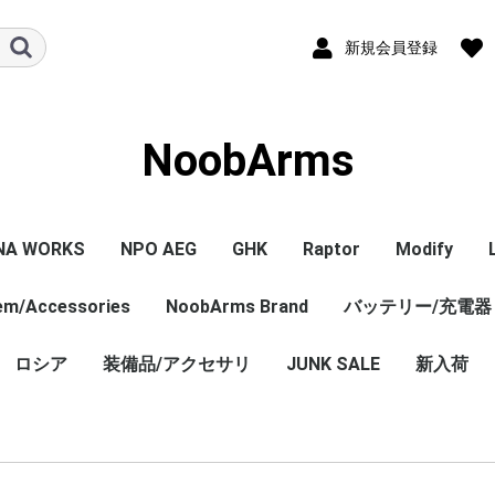
新規会員登録
NoobArms
NA WORKS
NPO AEG
GHK
Raptor
Modify
tem/Accessories
PISTOL本体
ル/アクセサリー
ジン
セサリー
NPO内部カスタム
エアガン本体
マガジン
パーツ
その他
NoobArms Brand
GHK GBB 本体
CO2マガジン
パーツ
エアガン本体
パーツ
バッテリー/充電器
エアガン本
マガジン
パーツ
WORKS
TCO
soft
DYNAMICS
ロシア
装備品/アクセサリ
Original sticker
Original item
Vintage・Weathering
AK Custom
JUNK SALE
新入荷
Custom
売 バラ
ロシア