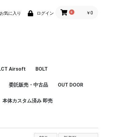
0
￥0
お気に入り
ログイン
LCT Airsoft
BOLT
体
エアガン本体
フロントキット
コンバージョンキット
マガジン
Z Series Parts
ハンドガード/グリッ
フロント周辺パーツ
レシーバー周辺パーツ
インナーパーツ
内部カスタム
LCT 限定商品
委託販売・中古品
OUT DOOR
セット
ストック
グリップ
ハンドガード/レイル
プ/ストック/レイル
本体カスタム済み 即売