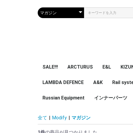
SALE!!!
ARCTURUS
E&L
KIZU
LAMBDA DEFENCE
マガジン
エアガン本体
A&K
パーツ
マガジン
エアガン本体
Rail sys
GBB 
レー
マガ
アク
Russian Equipment
エアガン本体
エアガン本体
パーツ
インナーパーツ
KIZUNA 
TWI
NB
ZENITCO
TM ZENI
CORE Air
ASURA 
5ku
ypa Noob
その他小物・光学類
服/迷彩服
Helmet
Smersh Harness/
Armour
Backpack
Vest/Chest rig
ZENITCO
Eye wear
Knee pad/Glove
Headgear/Mask
Holster
Magazine エアガン用
実物パーツ /エアガン
Accessories
レア物 単品販
VEST
Harness
Backpack
helmet
全て
|
Modify
|
マガジン
Pouch
加工済
用加工済
売り
1件
の商品が見つかりました