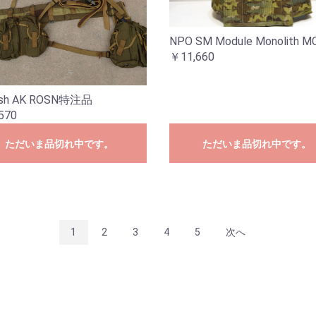
NPO SM Module Monolith M
￥11,660
sh AK ROSN特注品
570
ただいま品切れ中です。
ただいま品切れ中です。
1
2
3
4
5
次へ