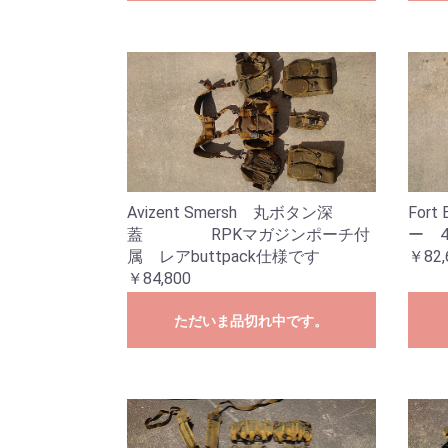
Avizent Smersh 丸ボタン深
Fort
蓋 RPKマガジンポーチ付
ー 
属 レアbuttpack仕様です
￥82,
￥84,800
ただいま品切れ中です。