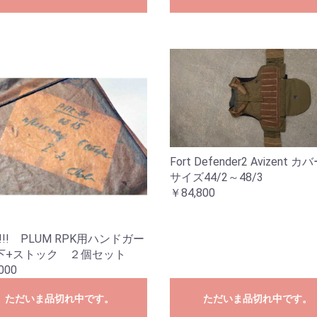
Fort Defender2 Avizent 
サイズ44/2～48/3
￥84,800
E!!! PLUM RPK用ハンドガー
下+ストック ２個セット
000
ただいま品切れ中です。
ただいま品切れ中です。