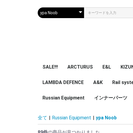
SALE!!!
ARCTURUS
E&L
KIZU
LAMBDA DEFENCE
マガジン
エアガン本体
A&K
パーツ
マガジン
エアガン本体
Rail sys
GBB 
レー
マガ
アク
Russian Equipment
エアガン本体
エアガン本体
パーツ
インナーパーツ
KIZUNA 
TWI
NB
ZENITCO
TM ZENI
CORE Air
ASURA 
5ku
ypa Noob
その他小物・光学類
服/迷彩服
Helmet
Smersh Harness/
Armour
Backpack
Vest/Chest rig
ZENITCO
Eye wear
Knee pad/Glove
Headgear/Mask
Holster
Magazine エアガン用
実物パーツ /エアガン
Accessories
レア物 単品販
VEST
Harness
Backpack
helmet
全て
|
Russian Equipment
|
ypa Noob
Pouch
加工済
用加工済
売り
89件
の商品が見つかりました