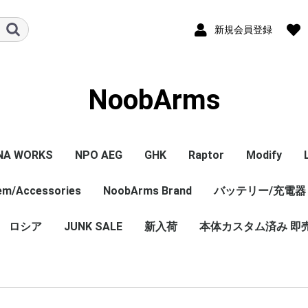
新規会員登録
NoobArms
NA WORKS
NPO AEG
GHK
Raptor
Modify
tem/Accessories
PISTOL本体
ル/アクセサリー
ジン
セサリー
NPO内部カスタム
エアガン本体
マガジン
パーツ
その他
NoobArms Brand
GHK GBB 本体
CO2マガジン
パーツ
エアガン本体
パーツ
バッテリー/充電器
エアガン本
マガジン
パーツ
WORKS
TCO
soft
DYNAMICS
ロシア
JUNK SALE
Original sticker
Original item
Vintage・Weathering
AK Custom
新入荷
本体カスタム済み 即
Custom
売 バラ
ロシア