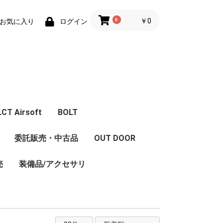
0
￥0
お気に入り
ログイン
LCT Airsoft
BOLT
体
エアガン本体
フロントキット
コンバージョンキット
マガジン
Z Series Parts
ハンドガード/グリッ
フロント周辺パーツ
レシーバー周辺パーツ
インナーパーツ
LCT 限定商品
内部カスタム
委託販売・中古品
OUT DOOR
ストック
セット
ハンドガード/レイル
グリップ
プ/ストック/レイル
売
装備品/アクセサリ