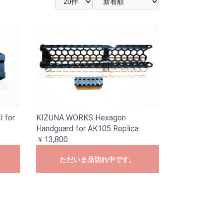
 for
KIZUNA WORKS Hexagon
Handguard for AK105 Replica
￥13,800
ただいま品切れ中です。