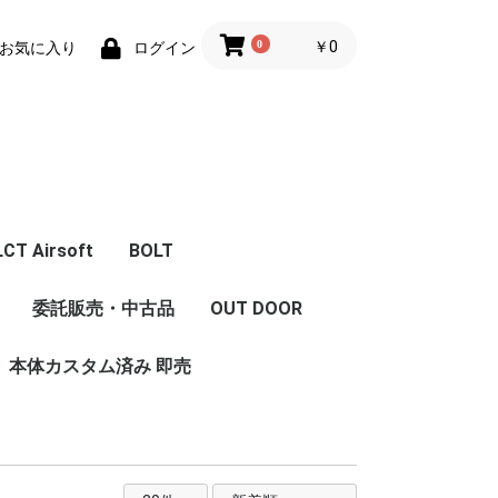
0
￥0
お気に入り
ログイン
LCT Airsoft
BOLT
体
エアガン本体
フロントキット
コンバージョンキット
マガジン
Z Series Parts
ハンドガード/グリッ
フロント周辺パーツ
レシーバー周辺パーツ
インナーパーツ
内部カスタム
LCT 限定商品
委託販売・中古品
OUT DOOR
セット
ストック
ハンドガード/レイル
グリップ
プ/ストック/レイル
本体カスタム済み 即売