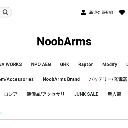
新規会員登録
NoobArms
NA WORKS
NPO AEG
GHK
Raptor
Modify
tem/Accessories
PISTOL本体
ル/アクセサリー
ジン
セサリー
NPO内部カスタム
エアガン本体
マガジン
パーツ
その他
NoobArms Brand
GHK GBB 本体
CO2マガジン
パーツ
エアガン本体
パーツ
バッテリー/充電器
エアガン本
マガジン
パーツ
WORKS
TCO
soft
DYNAMICS
ロシア
装備品/アクセサリ
Original sticker
Original item
Vintage・Weathering
AK Custom
JUNK SALE
新入荷
Custom
売 バラ
ロシア
ー