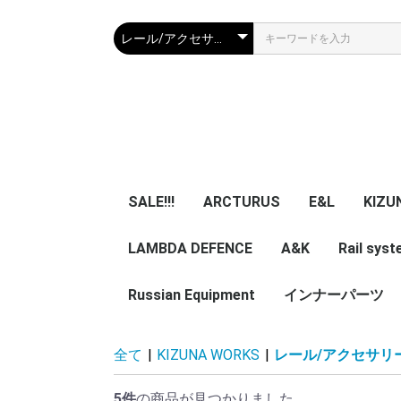
SALE!!!
ARCTURUS
E&L
KIZU
LAMBDA DEFENCE
マガジン
エアガン本体
A&K
パーツ
マガジン
エアガン本体
Rail sys
GBB 
レー
マガ
アク
Russian Equipment
エアガン本体
エアガン本体
パーツ
インナーパーツ
KIZUNA 
TWI
NB
ZENITCO
TM ZENI
CORE Air
ASURA 
5ku
ypa Noob
その他小物・光学類
服/迷彩服
Helmet
Smersh Harness/
Armour
Backpack
Vest/Chest rig
ZENITCO
Eye wear
Knee pad/Glove
Headgear/Mask
Holster
Magazine エアガン用
実物パーツ /エアガン
Accessories
レア物 単品販
VEST
Harness
Backpack
helmet
全て
|
KIZUNA WORKS
|
レール/アクセサリ
Pouch
加工済
用加工済
売り
5件
の商品が見つかりました