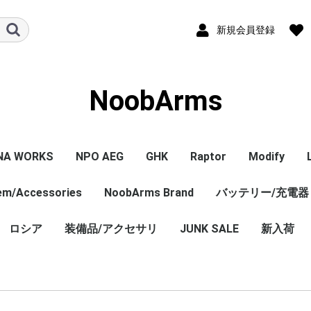
新規会員登録
NoobArms
NA WORKS
NPO AEG
GHK
Raptor
Modify
tem/Accessories
PISTOL本体
ル/アクセサリー
ジン
セサリー
NPO内部カスタム
エアガン本体
マガジン
パーツ
その他
NoobArms Brand
GHK GBB 本体
CO2マガジン
パーツ
エアガン本体
パーツ
バッテリー/充電器
エアガン本
マガジン
パーツ
WORKS
TCO
soft
DYNAMICS
ロシア
装備品/アクセサリ
Original sticker
Original item
Vintage・Weathering
AK Custom
JUNK SALE
新入荷
Custom
売 バラ
ロシア