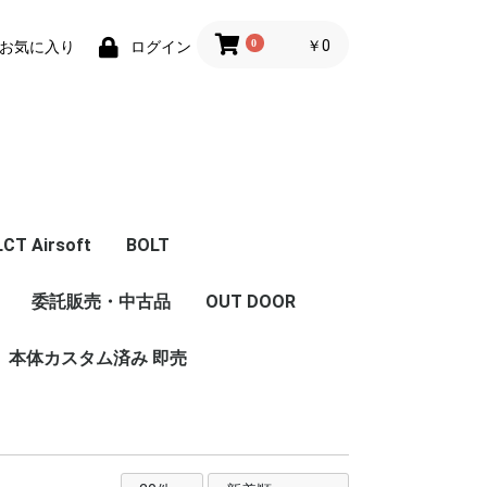
0
￥0
お気に入り
ログイン
LCT Airsoft
BOLT
体
エアガン本体
フロントキット
コンバージョンキット
マガジン
Z Series Parts
ハンドガード/グリッ
フロント周辺パーツ
レシーバー周辺パーツ
インナーパーツ
内部カスタム
LCT 限定商品
委託販売・中古品
OUT DOOR
セット
ストック
ハンドガード/レイル
グリップ
プ/ストック/レイル
本体カスタム済み 即売