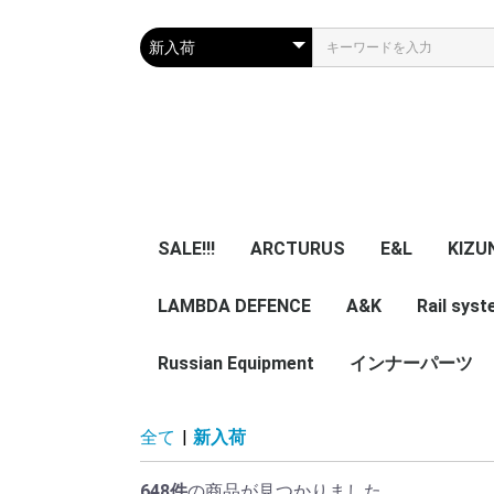
SALE!!!
ARCTURUS
E&L
KIZU
LAMBDA DEFENCE
マガジン
エアガン本体
A&K
パーツ
マガジン
エアガン本体
Rail sys
GBB 
レー
マガ
アク
Russian Equipment
エアガン本体
エアガン本体
パーツ
インナーパーツ
KIZUNA 
TWI
NB
ZENITCO
TM ZENI
CORE Air
ASURA 
5ku
ypa Noob
その他小物・光学類
服/迷彩服
Helmet
Smersh Harness/
Armour
Backpack
Vest/Chest rig
ZENITCO
Eye wear
Knee pad/Glove
Headgear/Mask
Holster
Magazine エアガン用
実物パーツ /エアガン
Accessories
レア物 単品販
VEST
Harness
Backpack
helmet
全て
|
新入荷
Pouch
加工済
用加工済
売り
648件
の商品が見つかりました