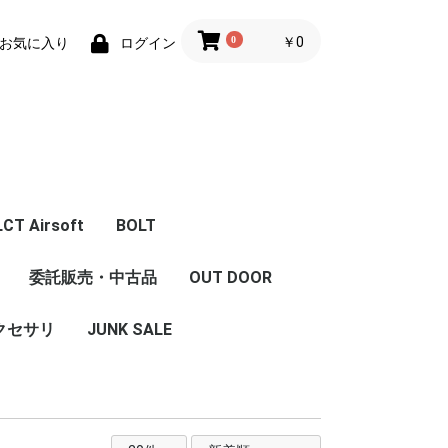
0
￥0
お気に入り
ログイン
LCT Airsoft
BOLT
体
エアガン本体
フロントキット
コンバージョンキット
マガジン
Z Series Parts
ハンドガード/グリッ
フロント周辺パーツ
レシーバー周辺パーツ
インナーパーツ
LCT 限定商品
内部カスタム
委託販売・中古品
OUT DOOR
セット
ストック
グリップ
ハンドガード/レイル
プ/ストック/レイル
クセサリ
JUNK SALE