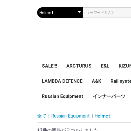
SALE!!!
ARCTURUS
E&L
KIZU
LAMBDA DEFENCE
マガジン
エアガン本体
A&K
パーツ
マガジン
エアガン本体
Rail sys
GBB 
レー
マガ
アク
Russian Equipment
エアガン本体
エアガン本体
パーツ
インナーパーツ
KIZUNA 
TWI
NB
ZENITCO
TM ZENI
CORE Air
ASURA 
5ku
ypa Noob
その他小物・光学類
服/迷彩服
Helmet
Smersh Harness/
Armour
Backpack
Vest/Chest rig
ZENITCO
Eye wear
Knee pad/Glove
Headgear/Mask
Holster
Magazine エアガン用
実物パーツ /エアガン
Accessories
レア物 単品販
VEST
Harness
Backpack
helmet
全て
|
Russian Equipment
|
Helmet
Pouch
加工済
用加工済
売り
13件
の商品が見つかりました