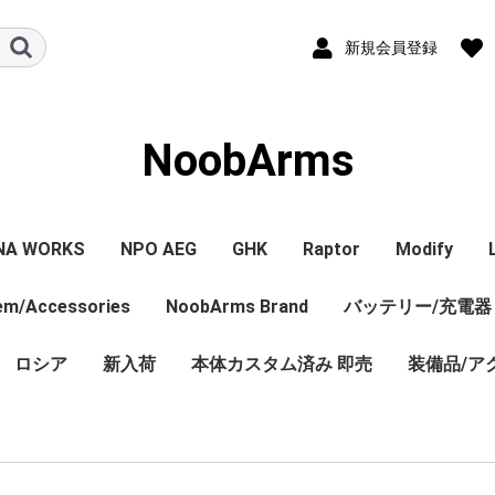
新規会員登録
NoobArms
NA WORKS
NPO AEG
GHK
Raptor
Modify
tem/Accessories
PISTOL本体
ル/アクセサリー
ジン
セサリー
NPO内部カスタム
エアガン本体
マガジン
パーツ
その他
NoobArms Brand
GHK GBB 本体
CO2マガジン
パーツ
エアガン本体
パーツ
バッテリー/充電器
エアガン本
マガジン
パーツ
WORKS
TCO
soft
DYNAMICS
ロシア
新入荷
Original sticker
Original item
Vintage・Weathering
AK Custom
本体カスタム済み 即売
装備品/ア
Custom
売 バラ
ロシア