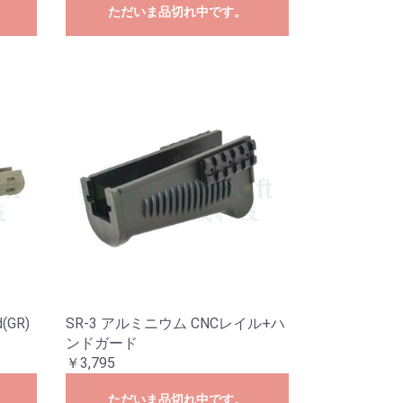
ただいま品切れ中です。
d(GR)
SR-3 アルミニウム CNCレイル+ハ
ンドガード
￥3,795
ただいま品切れ中です。