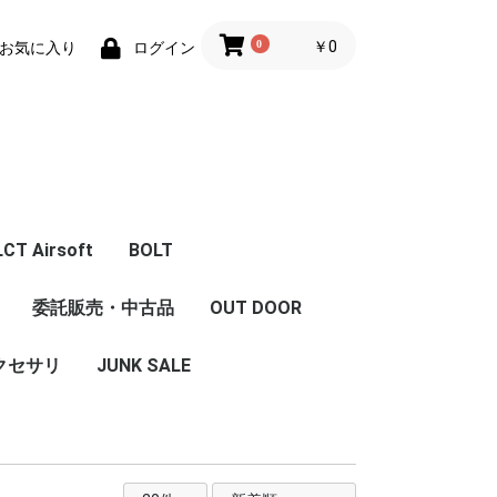
0
￥0
お気に入り
ログイン
LCT Airsoft
BOLT
体
エアガン本体
フロントキット
コンバージョンキット
マガジン
Z Series Parts
ハンドガード/グリッ
フロント周辺パーツ
レシーバー周辺パーツ
インナーパーツ
LCT 限定商品
内部カスタム
委託販売・中古品
OUT DOOR
セット
ストック
グリップ
ハンドガード/レイル
プ/ストック/レイル
クセサリ
JUNK SALE