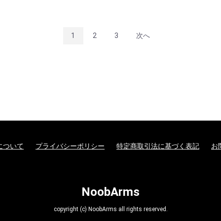
1
2
3
次へ
について
プライバシーポリシー
特定商取引法に基づく表記
お
NoobArms
copyright (c) NoobArms all rights reserved.