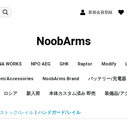
新規会員登録
NoobArms
NA WORKS
NPO AEG
GHK
Raptor
Modify
tem/Accessories
PISTOL本体
ル/アクセサリー
ジン
セサリー
NPO内部カスタム
エアガン本体
マガジン
パーツ
その他
NoobArms Brand
GHK GBB 本体
CO2マガジン
パーツ
エアガン本体
パーツ
バッテリー/充電器
エアガン本
マガジン
パーツ
WORKS
TCO
soft
DYNAMICS
ロシア
新入荷
Original sticker
Original item
Vintage・Weathering
AK Custom
本体カスタム済み 即売
装備品/ア
Custom
売 バラ
ロシア
/ストック/レイル
|
ハンドガード/レイル