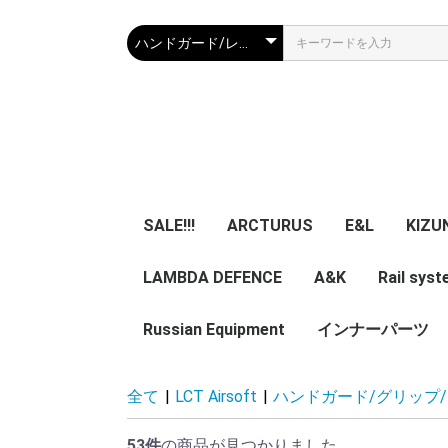
SALE!!!
ARCTURUS
E&L
KIZU
LAMBDA DEFENCE
マガジン
エアガン本体
A&K
パーツ
マガジン
エアガン本体
Rail sys
GBB 
レー
マガ
アク
Russian Equipment
エアガン本体
エアガン本体
パーツ
インナーパーツ
KIZUNA 
TWI
NB
ZENITCO
TM ZENI
CORE Air
ASURA 
5ku
ypa Noob
その他小物・光学類
服/迷彩服
Helmet
Smersh Harness/
Armour
Backpack
Vest/Chest rig
ZENITCO
Eye wear
Knee pad/Glove
Headgear/Mask
Holster
Magazine エアガン用
実物パーツ /エアガン
Accessories
レア物 単品販
VEST
Harness
Backpack
helmet
全て
|
LCT Airsoft
|
ハンドガード/グリップ
Pouch
加工済
用加工済
売り
53件
の商品が見つかりました