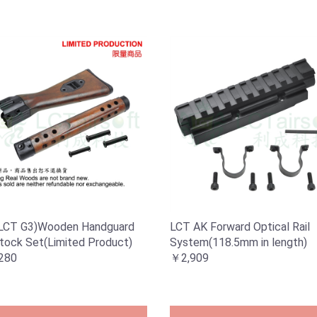
(LCT G3)Wooden Handguard
LCT AK Forward Optical Rail
tock Set(Limited Product)
System(118.5mm in length)
280
￥2,909