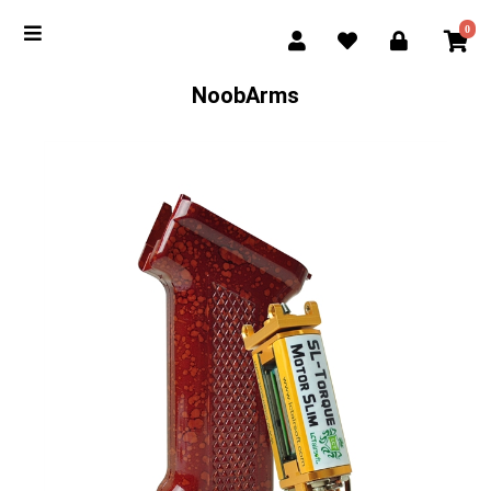
0
NoobArms