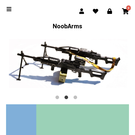
0
NoobArms